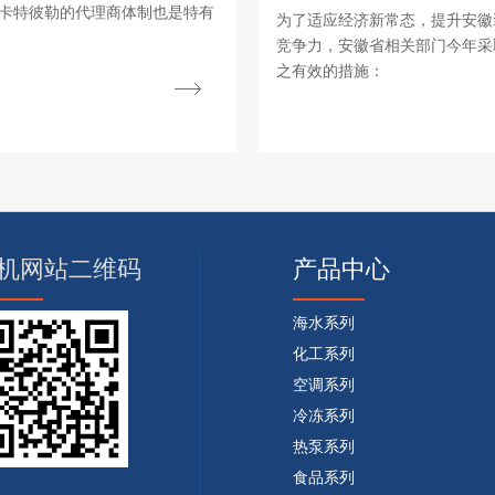
卡特彼勒的代理商体制也是特有
为了适应经济新常态，提升安徽
竞争力，安徽省相关部门今年采
之有效的措施：
机网站二维码
产品中心
海水系列
化工系列
空调系列
冷冻系列
热泵系列
食品系列