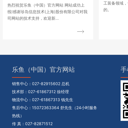
工装备领域，
热烈祝贺乐鱼（中国）官方网站 网站成功上
的。
线!感谢珍岛信息技术(上海)股份有限公司对我
司网站的技术支持，欢迎新...
乐鱼（中国）官方网站
手
销售中心：
027-82915602 总机
技术部：
027-61867312 徐经理
物流中心：
027-61867313 钱先生
售后中心：
15072363364 舒先生（24小时服务
热线）
传 真：027-82871512