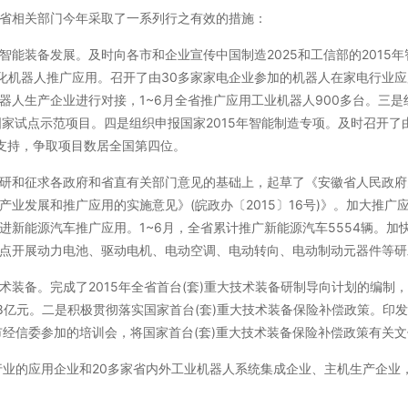
省相关部门今年采取了一系列行之有效的措施：
装备发展。及时向各市和企业宣传中国制造2025和工信部的2015
强化机器人推广应用。召开了由30多家家电企业参加的机器人在家电行业
器人生产企业进行对接，1~6月全省推广应用工业机器人900多台。三
年国家试点示范项目。四是组织申报国家2015年智能制造专项。及时召开
金支持，争取项目数居全国第四位。
和征求各政府和省直有关部门意见的基础上，起草了《安徽省人民政府关
业发展和推广应用的实施意见》(皖政办〔2015〕16号)》。加大推
进新能源汽车推广应用。1~6月，全省累计推广新能源汽车5554辆。
点开展动力电池、驱动电机、电动空调、电动转向、电动制动元器件等研
。完成了2015年全省首台(套)重大技术装备研制导向计划的编制，共
金7.8亿元。二是积极贯彻落实国家首台(套)重大技术装备保险补偿政策
市经信委参加的培训会，将国家首台(套)重大技术装备保险补偿政策有关
业的应用企业和20多家省内外工业机器人系统集成企业、主机生产企业