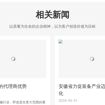
相关新闻
以质量为生命的企业精神，以为客户创造价值为目标
的代理商优势
安徽省力促装备产业
化
2024-05-21
械行业，即使是在更大范围的重