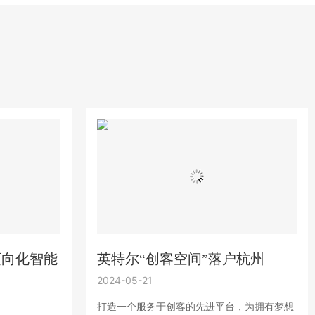
迈向化智能
英特尔“创客空间”落户杭州
2024-05-21
打造一个服务于创客的先进平台，为拥有梦想