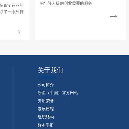
的年轻人提供创业需要的服务
装备制造业的
取了一系列行
关于我们
公司简介
乐鱼（中国）官方网站
资质荣誉
发展历程
组织结构
样本手册