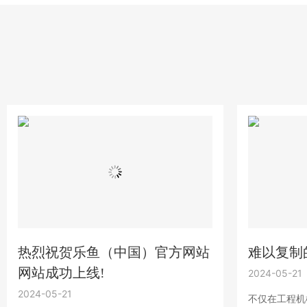
热烈祝贺乐鱼（中国）官方网站
难以复制
网站成功上线!
2024-05-21
2024-05-21
不仅在工程机