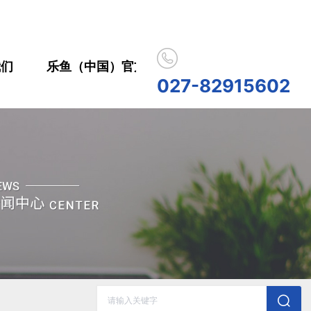
我们
乐鱼（中国）官方网站
合作伙伴
人
027-82915602
历史记录
清空记录