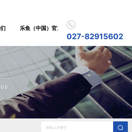
我们
乐鱼（中国）官方网站
合作伙伴
人
027-82915602
历史记录
清空记录