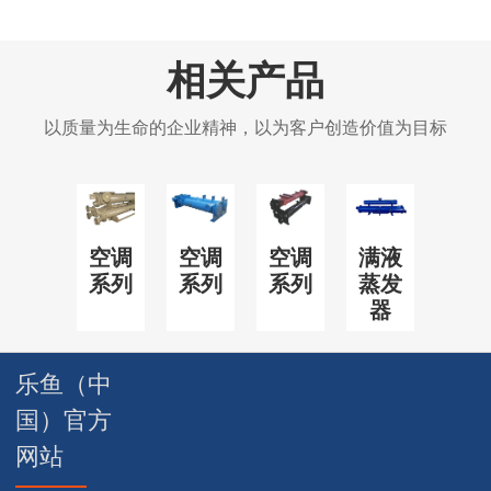
相关产品
以质量为生命的企业精神，以为客户创造价值为目标
空调
空调
空调
满液
系列
系列
系列
蒸发
器
乐鱼（中
国）官方
网站